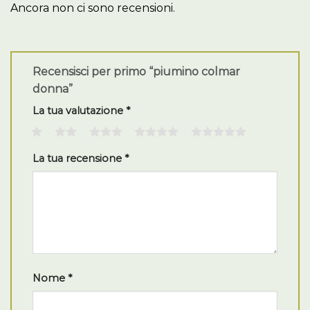
Ancora non ci sono recensioni.
Recensisci per primo “piumino colmar
donna”
La tua valutazione
*
1
2
3
4
5
La tua recensione
*
Nome
*