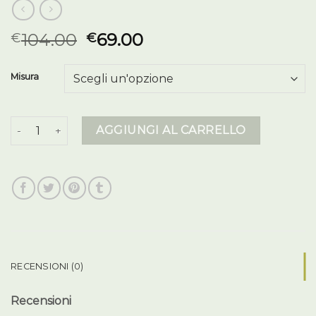
104.00
69.00
€
€
Misura
piumino colmar donna quantità
AGGIUNGI AL CARRELLO
RECENSIONI (0)
Recensioni