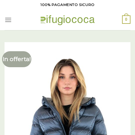
Salta
100% PAGAMENTO SICURO
ai
contenuti
0
In offerta!