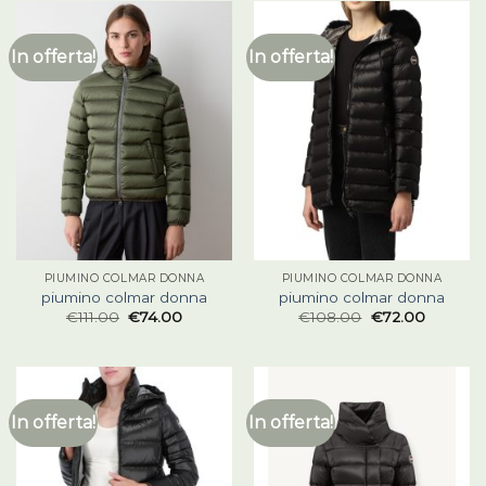
In offerta!
In offerta!
PIUMINO COLMAR DONNA
PIUMINO COLMAR DONNA
piumino colmar donna
piumino colmar donna
€
111.00
€
74.00
€
108.00
€
72.00
In offerta!
In offerta!