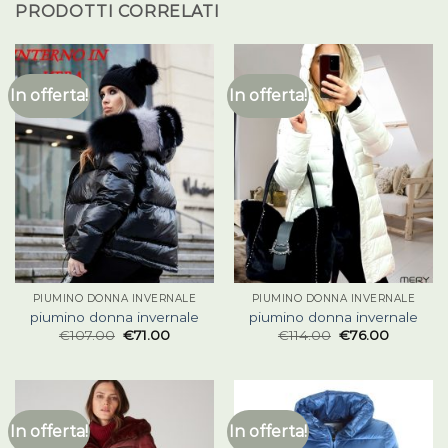
PRODOTTI CORRELATI
In offerta!
In offerta!
PIUMINO DONNA INVERNALE
PIUMINO DONNA INVERNALE
piumino donna invernale
piumino donna invernale
€
107.00
€
71.00
€
114.00
€
76.00
In offerta!
In offerta!