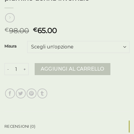
98.00
65.00
€
€
Misura
piumino donna invernale quantità
AGGIUNGI AL CARRELLO
RECENSIONI (0)