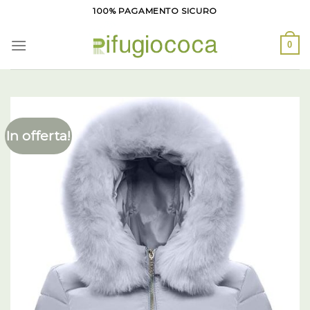
Salta
100% PAGAMENTO SICURO
ai
contenuti
0
In offerta!