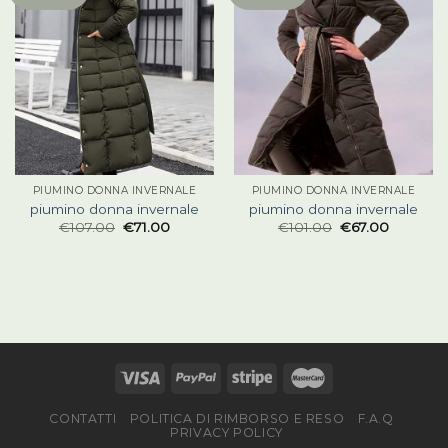
PIUMINO DONNA INVERNALE
PIUMINO DONNA INVERNALE
piumino donna invernale
piumino donna invernale
€
107.00
€
71.00
€
101.00
€
67.00
CONTATTI
POLITICA DI RIMBORSO E RESO
F.A.Q
PRIVACY POLICY