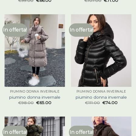
€
99.00
€
66.00
€
107.00
€
71.00
In offerta!
In offerta!
PIUMINO DONNA INVERNALE
PIUMINO DONNA INVERNALE
piumino donna invernale
piumino donna invernale
€
98.00
€
65.00
€
111.00
€
74.00
In offerta!
In offerta!