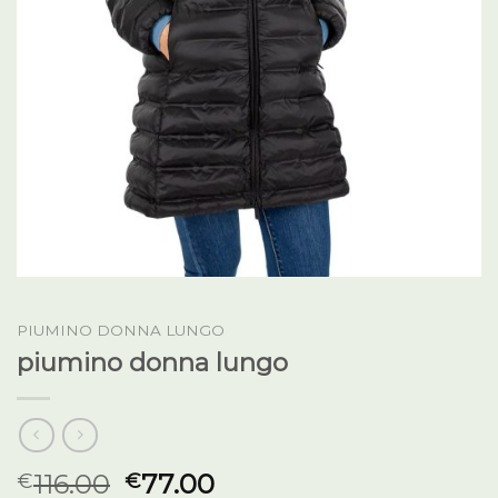
PIUMINO DONNA LUNGO
piumino donna lungo
116.00
77.00
€
€