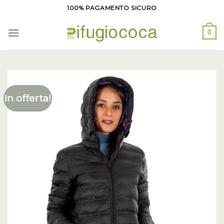
Salta
100% PAGAMENTO SICURO
ai
contenuti
0
In offerta!