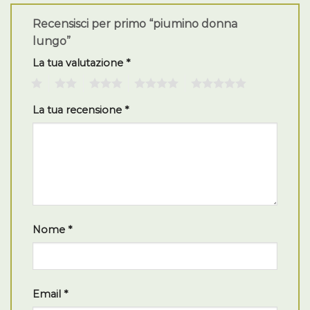
Recensisci per primo “piumino donna
lungo”
La tua valutazione
*
1
2
3
4
5
La tua recensione
*
Nome
*
Email
*