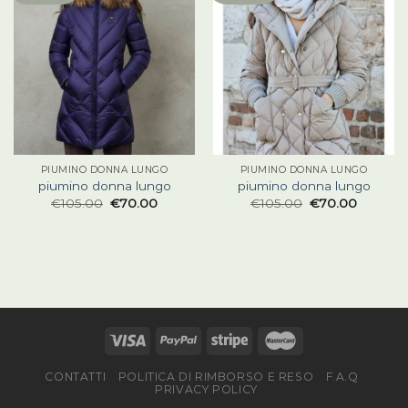
PIUMINO DONNA LUNGO
PIUMINO DONNA LUNGO
piumino donna lungo
piumino donna lungo
€
105.00
€
70.00
€
105.00
€
70.00
CONTATTI
POLITICA DI RIMBORSO E RESO
F.A.Q
PRIVACY POLICY