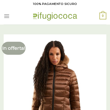
Salta
100% PAGAMENTO SICURO
ai
contenuti
0
In offerta!