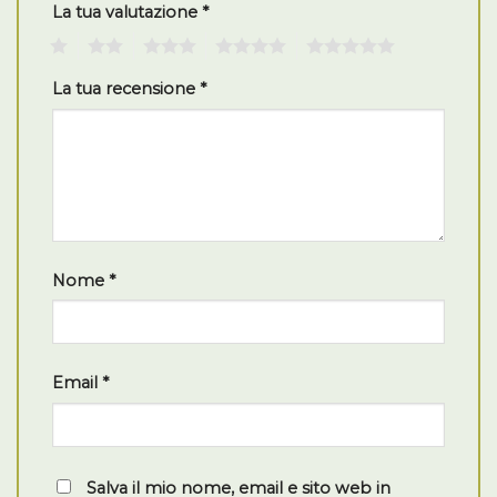
La tua valutazione
*
1
2
3
4
5
La tua recensione
*
Nome
*
Email
*
Salva il mio nome, email e sito web in