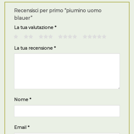
Recensisci per primo “piumino uomo
blauer”
La tua valutazione
*
1
2
3
4
5
La tua recensione
*
Nome
*
Email
*