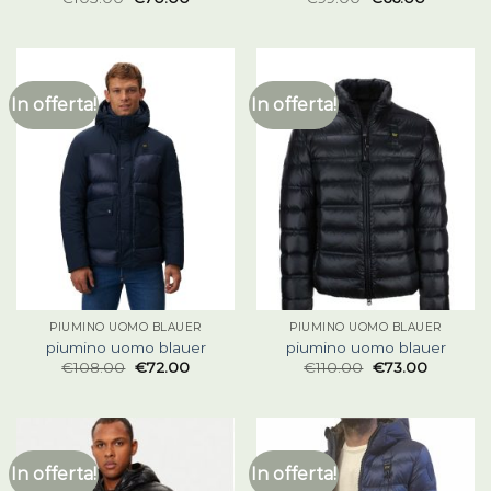
In offerta!
In offerta!
PIUMINO UOMO BLAUER
PIUMINO UOMO BLAUER
piumino uomo blauer
piumino uomo blauer
€
108.00
€
72.00
€
110.00
€
73.00
In offerta!
In offerta!