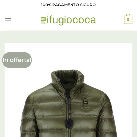
Salta
100% PAGAMENTO SICURO
ai
contenuti
0
In offerta!